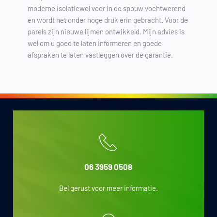
moderne isolatiewol voor in de spouw vochtwerend
en wordt het onder hoge druk erin gebracht. Voor de
parels zijn nieuwe lijmen ontwikkeld. Mijn advies is
wel om u goed te laten informeren en goede
afspraken te laten vastleggen over de garantie.
06 3959 0508
Bel gerust voor meer informatie.