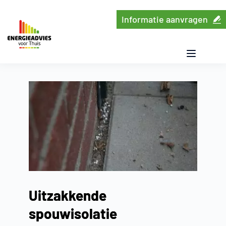
Ga
naar
Informatie aanvragen
de
inhoud
Uitzakkende
spouwisolatie