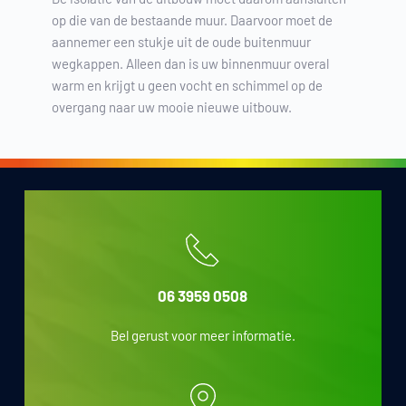
op die van de bestaande muur. Daarvoor moet de
aannemer een stukje uit de oude buitenmuur
wegkappen. Alleen dan is uw binnenmuur overal
warm en krijgt u geen vocht en schimmel op de
overgang naar uw mooie nieuwe uitbouw.
06 3959 0508
Bel gerust voor meer informatie.